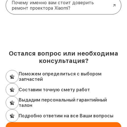
Почему именно вам стоит доверить
свяжитесь с нами по телефону +7 (843) 254-68-13
ремонт проектора Xiaomi?
или посетите наш офис по адресу ул. Галиаскара
Камала, д. 41.
Остался вопрос или необходима
консультация?
Поможем определиться с выбором
запчастей
Составим точную смету работ
Выдадим персональный гарантийный
талон
Подробно ответим на все Ваши вопросы