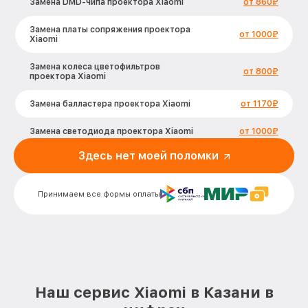
Замена DMD-чипа проектора Xiaomi
от 860₽
Замена платы сопряжения проектора
от 1000₽
Xiaomi
Замена колеса цветофильтров
от 800₽
проектора Xiaomi
Замена балластера проектора Xiaomi
от 1170₽
Замена светодиода проектора Xiaomi
от 1000₽
Здесь нет моей поломки
Замена фильтра проектора Xiaomi
от 400₽
Ремонт системы охлаждения проектора
от 1370₽
Принимаем все формы оплаты
Xiaomi
Замена материнской платы проектора
от 1170₽
Xiaomi
Замена матрицы проектора Xiaomi
от 1250₽
Замена лампы подсветки проектора
Наш сервис Xiaomi в Казани в
от 720₽
Xiaomi