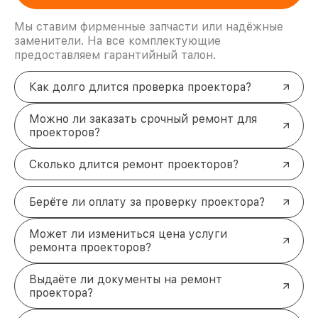
Xiaomi с нами выгодно
Детальная диагностика:
бесплатное
Мы ставим фирменные запчасти или надёжные
определение причины поломки перед началом
заменители. На все комплектующие
работ.
предоставляем гарантийный талон.
Скорость:
большинство ремонтов
выполняется в течение одного рабочего дня.
Как долго длится проверка проектора?
Качественные запчасти:
используем
оригинальные или сертифицированные
Можно ли заказать срочный ремонт для
комплектующие.
проекторов?
Гарантия:
предоставляем до 6 месяцев на все
виды работ и установленные детали.
Техническая поддержка и
Сколько длится ремонт проекторов?
оперативное восстановление
работы
Берёте ли оплату за проверку проектора?
Профессиональный подход к каждому устройству
гарантирует долгий срок службы проектора после
Может ли измениться цена услуги
ремонта. Восстановление выполняется с учётом
ремонта проекторов?
всех технических особенностей модели Xiaomi.
Мы ценим ваше время, поэтому предлагаем
Выдаёте ли документы на ремонт
удобные способы оплаты и возможность доставки
проектора?
устройства в сервисный центр.
Для записи на ремонт или консультации