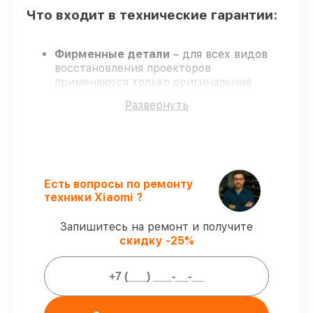
Что входит в технические гарантии:
Фирменные детали
– для всех видов
восстановления проекторов
применяются только оригинальные
запчасти.
Развернуть
Сертифицированные инженеры
–
проверенные специалисты с опытом и
аттестацией.
Точные сроки выполнения
–
гарантируем завершение
восстановления без задержек.
Есть вопросы по ремонту
Сервис с гарантией
– официальная
техники Xiaomi ?
гарантия на все виды работ.
Запишитесь на ремонт и получите
скидку -25%
Гарантии сервиса на восстановление
проекторов:
80%
работ выполняем при клиенте