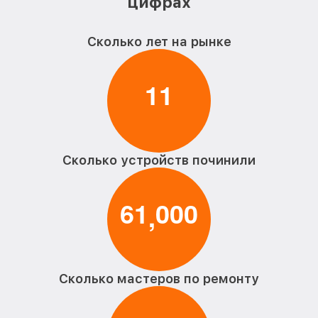
цифрах
Замена процессора проектора Xiaomi
от 1500₽
Сколько лет на рынке
Замена оптики проектора Xiaomi
от 1000₽
Замена блока управления проектора
от 1150₽
1
1
Xiaomi
Замена вентилятора проектора Xiaomi
от 1000₽
Замена системы накаливания проектора
от 850₽
Xiaomi
Сколько устройств починили
6
1
0
0
0
,
Сколько мастеров по ремонту