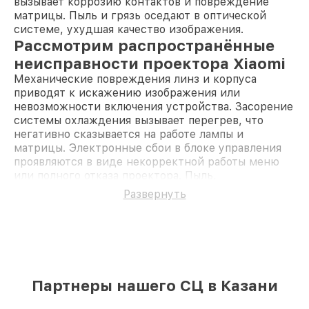
вызывает коррозию контактов и повреждение
матрицы. Пыль и грязь оседают в оптической
системе, ухудшая качество изображения.
Рассмотрим распространённые
неисправности проектора Xiaomi
Механические повреждения линз и корпуса
приводят к искажению изображения или
невозможности включения устройства. Засорение
системы охлаждения вызывает перегрев, что
негативно сказывается на работе лампы и
матрицы. Электронные сбои в блоке управления
проявляются в виде некорректной работы меню
или полного отказа проектора. Пыль,
скапливающаяся внутри, ухудшает яркость и
Развернуть
чёткость изображения. Поломки разъёмов питания
или USB мешают подключению внешних
устройств и зарядке.
Диагностика неисправностей
проектора Xiaomi
Своевременный осмотр позволяет выявить
Партнеры нашего СЦ в Казани
проблемы на ранней стадии и избежать
серьёзных повреждений. При поступлении